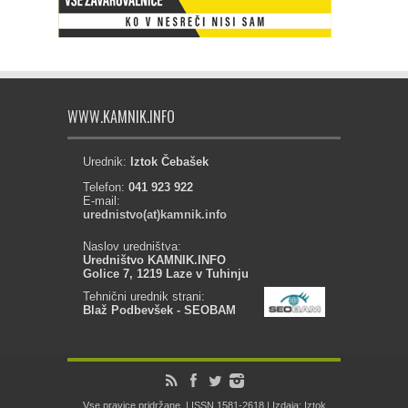
WWW.KAMNIK.INFO
Urednik:
Iztok Čebašek
Telefon:
041 923 922
E-mail:
urednistvo(at)kamnik.info
Naslov uredništva:
Uredništvo KAMNIK.INFO
Golice 7, 1219 Laze v Tuhinju
Tehnični urednik strani:
Blaž Podbevšek - SEOBAM
Vse pravice pridržane. | ISSN 1581-2618 | Izdaja: Iztok