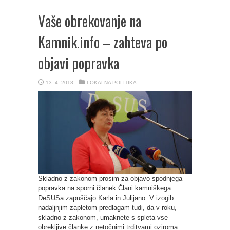
Vaše obrekovanje na
Kamnik.info – zahteva po
objavi popravka
13. 4. 2018
LOKALNA POLITIKA
Skladno z zakonom prosim za objavo spodnjega
popravka na sporni članek Člani kamniškega
DeSUSa zapuščajo Karla in Julijano. V izogib
nadaljnjim zapletom predlagam tudi, da v roku,
skladno z zakonom, umaknete s spleta vse
obrekljive članke z netočnimi trditvami oziroma ...