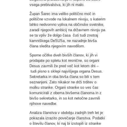
vsega prebivalstva, ki jih ni malo.
Župan Šarec ima veliko politično moč in
politične vzvode na lokalnem nivoju, s katerim
lahko nedvomno vpliva na občinske svetnike,
zaradi njegovih ambicij na državnem nivoju pa
se ta vpliv že dolgo časa čuti tudi znotraj
kamniškega DeSUSa, ne nazadnje bivša
člana sledita njegovim navodilom.
Sporne očitke dveh bivših članov, ki jih vi
prodajate po spletu kot resnične, so organi
Desus zavrnili že pred več kot letom dni –
tudi pisno s sklepi najvišjega organa Desus.
Sekretarka in oba bivša člana so bili s tem
seznanjeni. Zato nikakor ne drži trditev o
molku stranke. Organi stranke so ves čas
komunicirali z obema bivšema članoma in z
bivšo sekretarko, in so kot netočne zavrnili
njihove navedbe.
Analiza članstva v obdobju zadnjih treh let je
pokazala izrazito povečanje članstva. Podatki
o številu članov, ki naj bi izstopili iz stranke