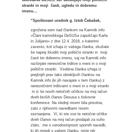
stranki in moji časti, ugledu in dobremu
imenu…
“Spoštovani urednik g. Iztok Čebašek,
zgrožena sem nad člankom na Kamnik.info
»Člani kamniškega DeSUSa zapuščajo Karla
in Julijano« z dne 12.4. 2018, s katerimi
zavesto, kot izhaja iz vašega članka, skušate
še naprej škoditi moji politični stranki in moji
časti ter dobremu imenu, saj na Kamnik.info
razširjate neresnične trditve o meni in o moji
politični stranki. Vsebina članka izhaja iz
prejšnjih prav tako obrekljivih člankov na
Kamnik.info (ki jih navajate v tem članku) z
neresničnimi trditvami o meni in o moji stranki
in iz še novih netočnih očitkov na moj račun
dveh bivših članov Desusa s tiskovne
konference. Na slednji nisem bila prisotna,
zato z njihovimi navedbami nisem
seznanjena. Vi, ki ste vse te netočne očitke
dveh članov na moj račun prodajali za suho
zlato, me o verodostojnosti spornih navedb,
ki jih mrgoli v vašem članku, niste niti