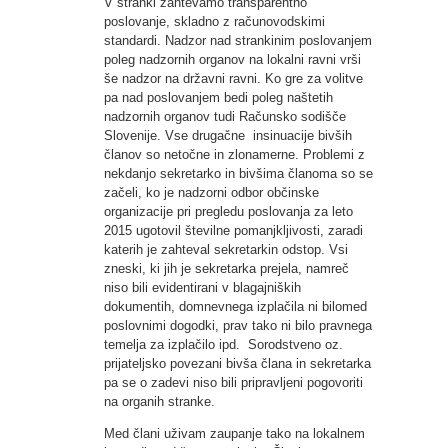
V stranki zahtevamo transparentno
poslovanje, skladno z računovodskimi
standardi. Nadzor nad strankinim poslovanjem
poleg nadzornih organov na lokalni ravni vrši
še nadzor na državni ravni. Ko gre za volitve
pa nad poslovanjem bedi poleg naštetih
nadzornih organov tudi Računsko sodišče
Slovenije. Vse drugačne insinuacije bivših
članov so netočne in zlonamerne. Problemi z
nekdanjo sekretarko in bivšima članoma so se
začeli, ko je nadzorni odbor občinske
organizacije pri pregledu poslovanja za leto
2015 ugotovil številne pomanjkljivosti, zaradi
katerih je zahteval sekretarkin odstop. Vsi
zneski, ki jih je sekretarka prejela, namreč
niso bili evidentirani v blagajniških
dokumentih, domnevnega izplačila ni bilomed
poslovnimi dogodki, prav tako ni bilo pravnega
temelja za izplačilo ipd. Sorodstveno oz.
prijateljsko povezani bivša člana in sekretarka
pa se o zadevi niso bili pripravljeni pogovoriti
na organih stranke.
Med člani uživam zaupanje tako na lokalnem