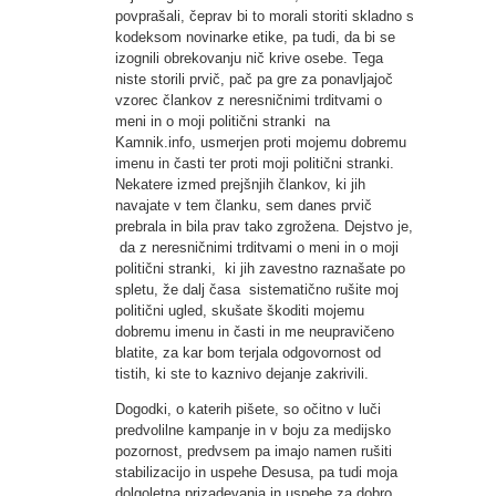
povprašali, čeprav bi to morali storiti skladno s
kodeksom novinarke etike, pa tudi, da bi se
izognili obrekovanju nič krive osebe. Tega
niste storili prvič, pač pa gre za ponavljajoč
vzorec člankov z neresničnimi trditvami o
meni in o moji politični stranki na
Kamnik.info, usmerjen proti mojemu dobremu
imenu in časti ter proti moji politični stranki.
Nekatere izmed prejšnjih člankov, ki jih
navajate v tem članku, sem danes prvič
prebrala in bila prav tako zgrožena. Dejstvo je,
da z neresničnimi trditvami o meni in o moji
politični stranki, ki jih zavestno raznašate po
spletu, že dalj časa sistematično rušite moj
politični ugled, skušate škoditi mojemu
dobremu imenu in časti in me neupravičeno
blatite, za kar bom terjala odgovornost od
tistih, ki ste to kaznivo dejanje zakrivili.
Dogodki, o katerih pišete, so očitno v luči
predvolilne kampanje in v boju za medijsko
pozornost, predvsem pa imajo namen rušiti
stabilizacijo in uspehe Desusa, pa tudi moja
dolgoletna prizadevanja in uspehe za dobro