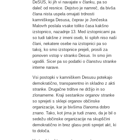
DeSUS, ki jih vi navajate v članku, pa so
daleč od resnice. Dejstvo je namreč, da bivša
člana nista uspela omajati trdnosti
kamniškega Desusa, čeprav je Jončeska
Malovrh poslala vsake toliko časa kakšno
izstopnico, nazadnje 13. Med izstopnicami pa
so tudi takšne z imeni oseb, ki sploh niso naši
člani, nekatere osebe na izstopnici pa so
takoj, ko smo izstopnice prejeli, prosili za
ponoven vstop v stranko Desus. In smo jim
ugodili. Sicer pa so podatki o članstvu stranke
interne narave.
Vsi postopki v kamniškem Desusu potekajo
demokratično, transparentno in skladno z akti
stranke. Drugačne trditve ne držijo in so
zlonamerne. Kraji sestankov organov stranke
so sprejeti s sklepi organov občinske
organizacije, kar je bivšima članoma dobro
znano. Tako, kot jima je tudi znano, da je bil o
sedežu občinske organizacije na skupščini
demokratično in brez glasu proti sprejet akt, ki
to določa.