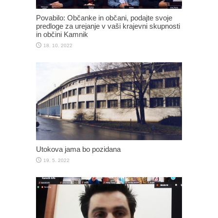
Povabilo: Občanke in občani, podajte svoje
predloge za urejanje v vaši krajevni skupnosti
in občini Kamnik
18. 10. 2022
Utokova jama bo pozidana
19. 5. 2022