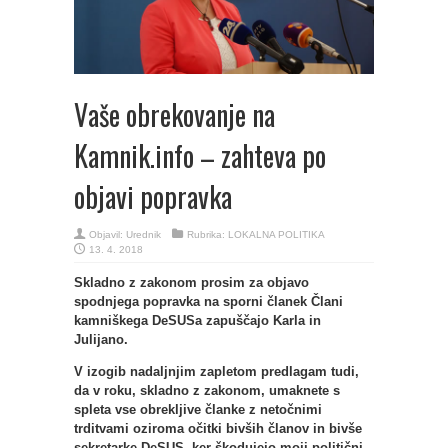
Vaše obrekovanje na
Kamnik.info – zahteva po
objavi popravka
Objavil:
Urednik
Rubrika:
LOKALNA POLITIKA
13. 4. 2018
Skladno z zakonom prosim za objavo
spodnjega popravka na sporni članek Člani
kamniškega DeSUSa zapuščajo Karla in
Julijano.
V izogib nadaljnjim zapletom predlagam tudi,
da v roku, skladno z zakonom, umaknete s
spleta vse obrekljive članke z netočnimi
trditvami oziroma očitki bivših članov in bivše
sekretarke DeSUS, ker škodujejo moji politični