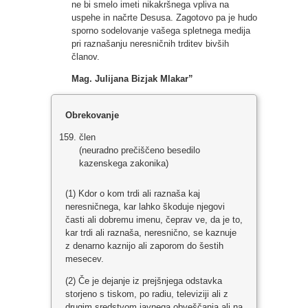
ne bi smelo imeti nikakršnega vpliva na
uspehe in načrte Desusa. Zagotovo pa je hudo
sporno sodelovanje vašega spletnega medija
pri raznašanju neresničnih trditev bivših
članov.
Mag. Julijana Bizjak Mlakar”
Obrekovanje
člen
(neuradno prečiščeno besedilo
kazenskega zakonika)
(1) Kdor o kom trdi ali raznaša kaj
neresničnega, kar lahko škoduje njegovi
časti ali dobremu imenu, čeprav ve, da je to,
kar trdi ali raznaša, neresnično, se kaznuje
z denarno kaznijo ali zaporom do šestih
mesecev.
(2) Če je dejanje iz prejšnjega odstavka
storjeno s tiskom, po radiu, televiziji ali z
drugim sredstvom javnega obveščanja ali na