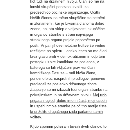
kot tudi na državnem nivoju. Člani so me na
lanski skupčini ponovno izvolili za
predsednico občinske organizacije. Očitki
bivših članov na račun skupščine so netočni
in zlonamerni, kar je bivšima članoma dobro
znano, saj sta sklep o veljavnosti skupščine
in organov stranke s strani najvišjega
strankinega organa prejela priporočeno po
pošti. Vi pa njihove netočne trditve še vedno
razširjate po spletu. Lansko jesen so me člani
brez glasu proti v demokratičnem in odprtem
postopku izbire kandidata za poslanca, v
katerega so bili vključeni prav vsi člani
kamniškega Desusa – tudi bivša člana,
ponovno brez nasprotnih predlogov, ponovno
predlagali za poslanko državnega zbora.
Zaupanje so mi izkazali tudi organi stranke na
pokrajinskem in na državnem nivoju.
Moj trdo
prigarani ugled, dobro ime in čast, moji uspehi
in uspehi nmoje stranke pa očitno motijo tiste,
ki si želite drugačnega izida parlamentarnih
volitev.
Kljub spornim potezam bivših dveh članov, to