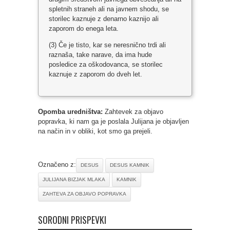
spletnih straneh ali na javnem shodu, se
storilec kaznuje z denarno kaznijo ali
zaporom do enega leta.
(3) Če je tisto, kar se neresnično trdi ali
raznaša, take narave, da ima hude
posledice za oškodovanca, se storilec
kaznuje z zaporom do dveh let.
Opomba uredništva:
Zahtevek za objavo
popravka, ki nam ga je poslala Julijana je objavljen
na način in v obliki, kot smo ga prejeli.
Označeno z:
DESUS
DESUS KAMNIK
JULIJANA BIZJAK MLAKA
KAMNIK
ZAHTEVA ZA OBJAVO POPRAVKA
SORODNI PRISPEVKI