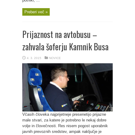
potniki, ...
Preberi več »
Prijaznost na avtobusu –
zahvala šoferju Kamnik Busa
4. 3. 2015
NOVICE
Včasih človeka najprijetneje presenetijo prijazne
male stvari, za katere je potrebno le nekaj dobre
volje in človečnosti. Res nisem pogost uporabnik
javnih prevoznih sredstev, ampak naključje je