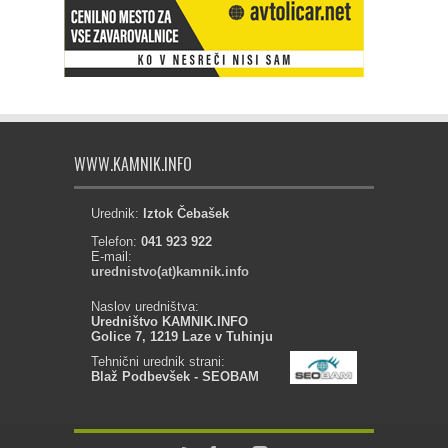
WWW.KAMNIK.INFO
Urednik:
Iztok Čebašek
Telefon:
041 923 922
E-mail:
urednistvo(at)kamnik.info
Naslov uredništva:
Uredništvo KAMNIK.INFO
Golice 7, 1219 Laze v Tuhinju
Tehnični urednik strani:
Blaž Podbevšek - SEOBAM