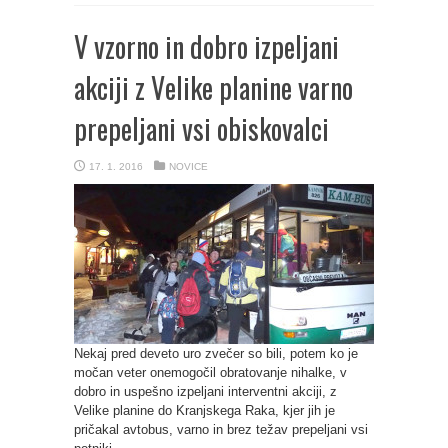
V vzorno in dobro izpeljani
akciji z Velike planine varno
prepeljani vsi obiskovalci
17. 1. 2016
NOVICE
Nekaj pred deveto uro zvečer so bili, potem ko je
močan veter onemogočil obratovanje nihalke, v
dobro in uspešno izpeljani interventni akciji, z
Velike planine do Kranjskega Raka, kjer jih je
pričakal avtobus, varno in brez težav prepeljani vsi