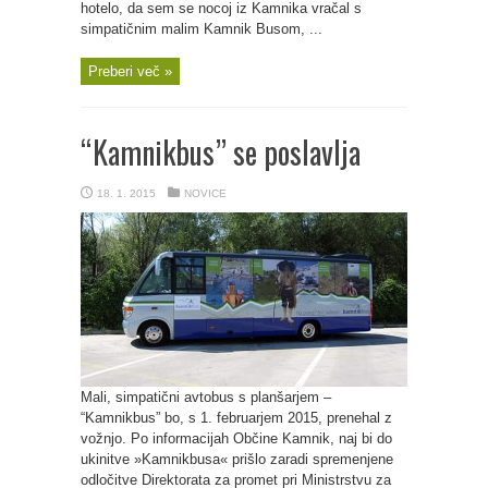
hotelo, da sem se nocoj iz Kamnika vračal s
simpatičnim malim Kamnik Busom, ...
Preberi več »
“Kamnikbus” se poslavlja
18. 1. 2015
NOVICE
Mali, simpatični avtobus s planšarjem –
“Kamnikbus” bo, s 1. februarjem 2015, prenehal z
vožnjo. Po informacijah Občine Kamnik, naj bi do
ukinitve »Kamnikbusa« prišlo zaradi spremenjene
odločitve Direktorata za promet pri Ministrstvu za