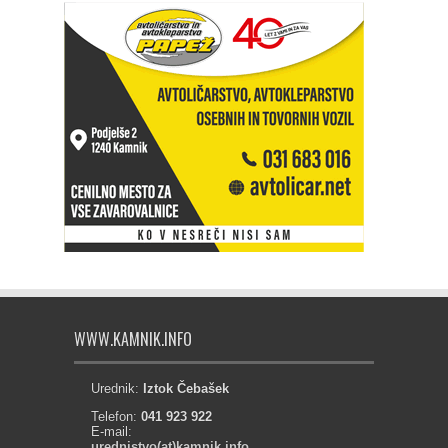
WWW.KAMNIK.INFO
Urednik:
Iztok Čebašek
Telefon:
041 923 922
E-mail:
urednistvo(at)kamnik.info