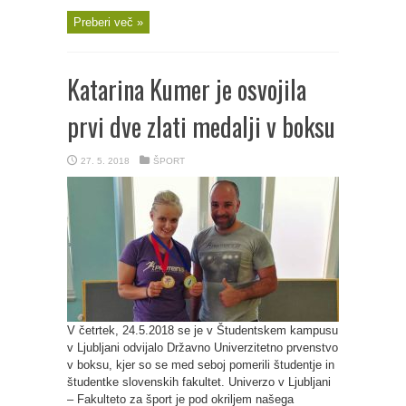
Preberi več »
Katarina Kumer je osvojila
prvi dve zlati medalji v boksu
27. 5. 2018
ŠPORT
V četrtek, 24.5.2018 se je v Študentskem kampusu
v Ljubljani odvijalo Državno Univerzitetno prvenstvo
v boksu, kjer so se med seboj pomerili študentje in
študentke slovenskih fakultet. Univerzo v Ljubljani
– Fakulteto za šport je pod okriljem našega