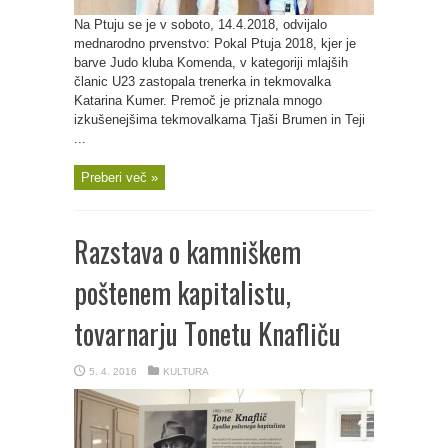
Na Ptuju se je v soboto, 14.4.2018, odvijalo
mednarodno prvenstvo: Pokal Ptuja 2018, kjer je
barve Judo kluba Komenda, v kategoriji mlajših
članic U23 zastopala trenerka in tekmovalka
Katarina Kumer. Premoč je priznala mnogo
izkušenejšima tekmovalkama Tjaši Brumen in Teji
...
Preberi več »
Razstava o kamniškem
poštenem kapitalistu,
tovarnarju Tonetu Knafliču
5. 4. 2016
KULTURA