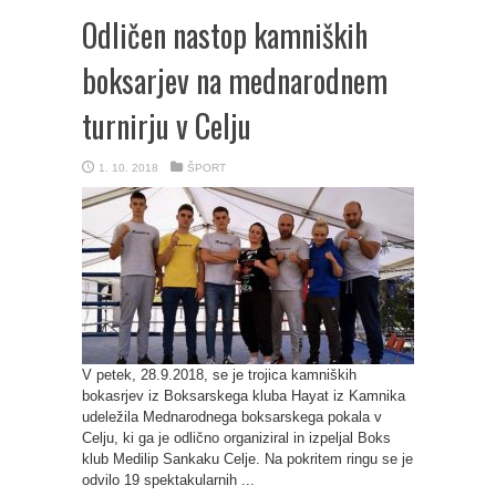
Odličen nastop kamniških
boksarjev na mednarodnem
turnirju v Celju
1. 10. 2018
ŠPORT
V petek, 28.9.2018, se je trojica kamniških
bokasrjev iz Boksarskega kluba Hayat iz Kamnika
udeležila Mednarodnega boksarskega pokala v
Celju, ki ga je odlično organiziral in izpeljal Boks
klub Medilip Sankaku Celje. Na pokritem ringu se je
odvilo 19 spektakularnih ...