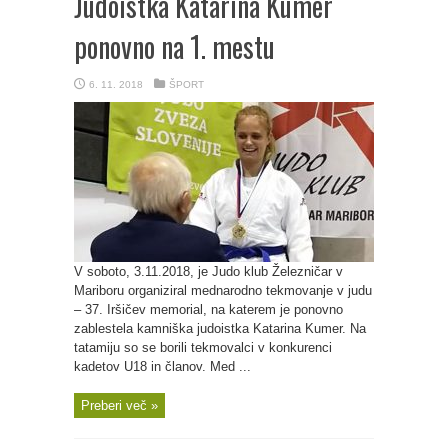
Judoistka Katarina Kumer
ponovno na 1. mestu
6. 11. 2018
ŠPORT
V soboto, 3.11.2018, je Judo klub Železničar v
Mariboru organiziral mednarodno tekmovanje v judu
– 37. Iršičev memorial, na katerem je ponovno
zablestela kamniška judoistka Katarina Kumer. Na
tatamiju so se borili tekmovalci v konkurenci
kadetov U18 in članov. Med ...
Preberi več »