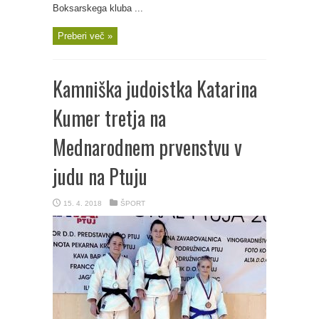
Boksarskega kluba ...
Preberi več »
Kamniška judoistka Katarina
Kumer tretja na
Mednarodnem prvenstvu v
judu na Ptuju
15. 4. 2018
ŠPORT