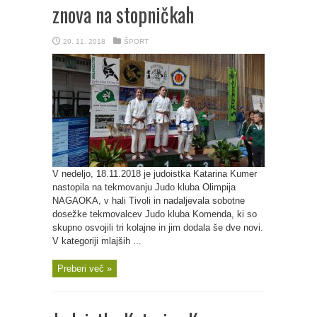
znova na stopničkah
20. 11. 2018
ŠPORT
V nedeljo, 18.11.2018 je judoistka Katarina Kumer
nastopila na tekmovanju Judo kluba Olimpija
NAGAOKA, v hali Tivoli in nadaljevala sobotne
dosežke tekmovalcev Judo kluba Komenda, ki so
skupno osvojili tri kolajne in jim dodala še dve novi.
V kategoriji mlajših ...
Preberi več »