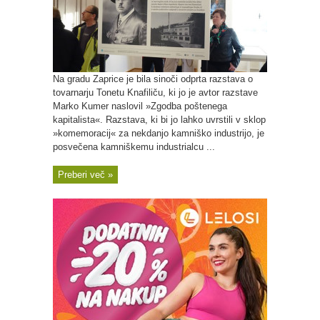
Na gradu Zaprice je bila sinoči odprta razstava o
tovarnarju Tonetu Knafiliču, ki jo je avtor razstave
Marko Kumer naslovil »Zgodba poštenega
kapitalista«. Razstava, ki bi jo lahko uvrstili v sklop
»komemoracij« za nekdanjo kamniško industrijo, je
posvečena kamniškemu industrialcu ...
Preberi več »