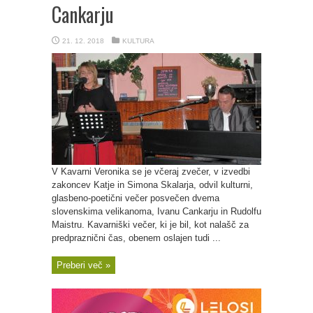
Cankarju
21. 12. 2018
KULTURA
V Kavarni Veronika se je včeraj zvečer, v izvedbi
zakoncev Katje in Simona Skalarja, odvil kulturni,
glasbeno-poetični večer posvečen dvema
slovenskima velikanoma, Ivanu Cankarju in Rudolfu
Maistru. Kavarniški večer, ki je bil, kot nalašč za
predpraznični čas, obenem oslajen tudi ...
Preberi več »