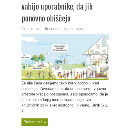
vabijo uporabnike, da jih
ponovno obiščejo
30. 6. 2020
KULTURA
,
POUDARJENO
Že dlje časa delujemo tako kot v obdobju pred
epidemijo. Zavedamo se, da se uporabniki v javne
prostore vračajo postopoma, zato sporočamo, da je
z izbiranjem knjig med policami bogastvo
knjižničnih zbirk spet dostopno in varno. Urnik S 1.
7. ...
Preberi več »