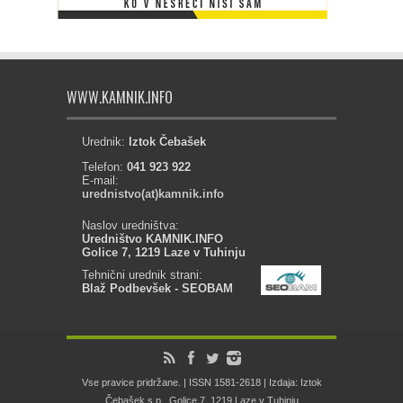
WWW.KAMNIK.INFO
Urednik:
Iztok Čebašek
Telefon:
041 923 922
E-mail:
urednistvo(at)kamnik.info
Naslov uredništva:
Uredništvo KAMNIK.INFO
Golice 7, 1219 Laze v Tuhinju
Tehnični urednik strani:
Blaž Podbevšek - SEOBAM
Vse pravice pridržane. | ISSN 1581-2618 | Izdaja: Iztok
Čebašek s.p., Golice 7, 1219 Laze v Tuhinju