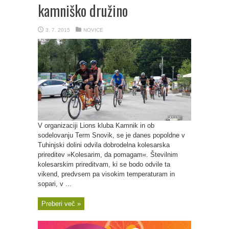
kamniško družino
3. 7. 2015
NOVICE
V organizaciji Lions kluba Kamnik in ob
sodelovanju Term Snovik, se je danes popoldne v
Tuhinjski dolini odvila dobrodelna kolesarska
prireditev »Kolesarim, da pomagam«. Številnim
kolesarskim prireditvam, ki se bodo odvile ta
vikend, predvsem pa visokim temperaturam in
sopari, v ...
Preberi več »