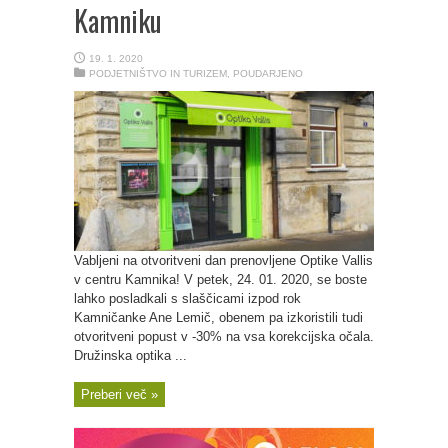
Kamniku
19. 1. 2020
PODJETNIŠTVO IN TURIZEM
,
POUDARJENO
Vabljeni na otvoritveni dan prenovljene Optike Vallis
v centru Kamnika! V petek, 24. 01. 2020, se boste
lahko posladkali s slaščicami izpod rok
Kamničanke Ane Lemič, obenem pa izkoristili tudi
otvoritveni popust v -30% na vsa korekcijska očala.
Družinska optika ...
Preberi več »