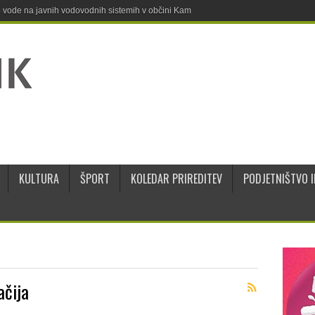
ne vode na javnih vodovodnih sistemih v občini Kamnik
KULTURA
ŠPORT
KOLEDAR PRIREDITEV
PODJETNIŠTVO I
čija