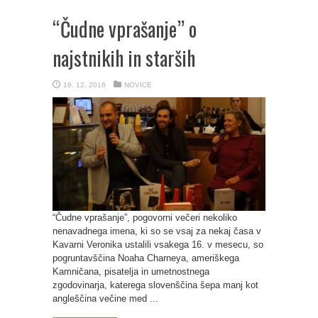
“Čudne vprašanje” o
najstnikih in starših
16. 12. 2016
NOVICE
“Čudne vprašanje”, pogovorni večeri nekoliko
nenavadnega imena, ki so se vsaj za nekaj časa v
Kavarni Veronika ustalili vsakega 16. v mesecu, so
pogruntavščina Noaha Charneya, ameriškega
Kamničana, pisatelja in umetnostnega
zgodovinarja, katerega slovenščina šepa manj kot
angleščina večine med ...