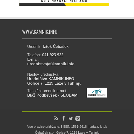
WWW.KAMNIK.INFO
Urednik:
Iztok Čebašek
Telefon:
041 923 922
E-mail:
urednistvo(at)kamnik.info
Naslov uredništva:
Uredništvo KAMNIK.INFO
Golice 7, 1219 Laze v Tuhinju
Tehnični urednik strani:
Blaž Podbevšek - SEOBAM
Vse pravice pridržane. | ISSN 1581-2618 | Izdaja: Iztok
Čebašek s.p., Golice 7, 1219 Laze v Tuhinju