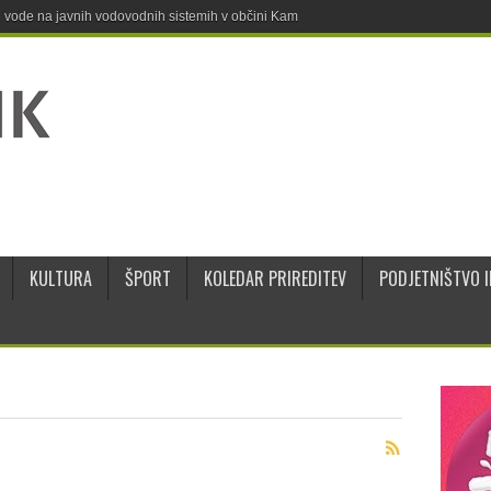
ne vode na javnih vodovodnih sistemih v občini Kamnik
KULTURA
ŠPORT
KOLEDAR PRIREDITEV
PODJETNIŠTVO I