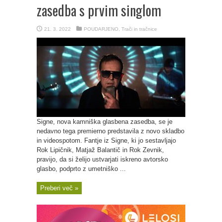
zasedba s prvim singlom
21. 3. 2022
POUDARJENO
,
Trači in tračnice
Signe, nova kamniška glasbena zasedba, se je
nedavno tega premierno predstavila z novo skladbo
in videospotom. Fantje iz Signe, ki jo sestavljajo
Rok Lipičnik, Matjaž Balantič in Rok Zevnik,
pravijo, da si želijo ustvarjati iskreno avtorsko
glasbo, podprto z umetniško ...
Preberi več »