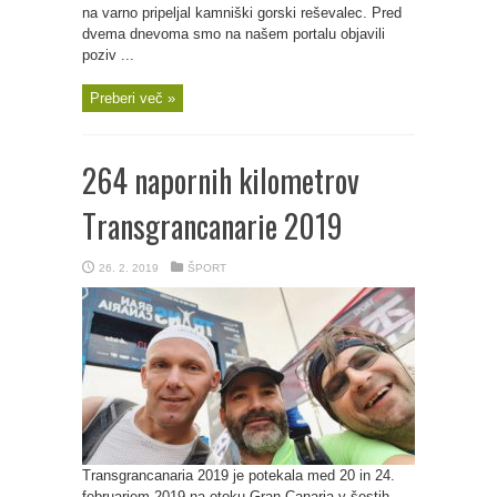
na varno pripeljal kamniški gorski reševalec. Pred
dvema dnevoma smo na našem portalu objavili
poziv ...
Preberi več »
264 napornih kilometrov
Transgrancanarie 2019
26. 2. 2019
ŠPORT
Transgrancanaria 2019 je potekala med 20 in 24.
februarjem 2019 na otoku Gran Canaria v šestih