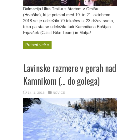
Dalmacija Ultra Trail-a s štartom v Omišu
(Hrvaška), ki je potekal med 19. in 21. oktobrom
2018 se je udeležilo 79 tekačev iz 23 držav sveta,
teka pa sta se udeležila tudi Kamničana Boštjan
Erjavšek (Calcit Bike Team) in Matjaž ...
Preberi več »
Lavinske razmere v gorah nad
Kamnikom (… do golega)
14. 1. 2018
NOVICE