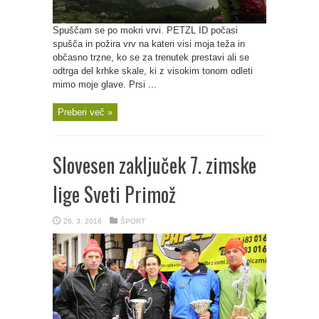
Spuščam se po mokri vrvi. PETZL ID počasi
spušča in požira vrv na kateri visi moja teža in
občasno trzne, ko se za trenutek prestavi ali se
odtrga del krhke skale, ki z visokim tonom odleti
mimo moje glave. Prsi ...
Preberi več »
Slovesen zaključek 7. zimske
lige Sveti Primož
26. 3. 2016
ŠPORT