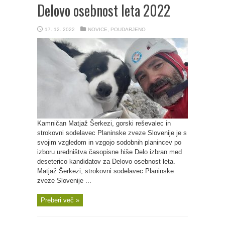
Delovo osebnost leta 2022
17. 12. 2022
NOVICE
,
POUDARJENO
Kamničan Matjaž Šerkezi, gorski reševalec in
strokovni sodelavec Planinske zveze Slovenije je s
svojim vzgledom in vzgojo sodobnih planincev po
izboru uredništva časopisne hiše Delo izbran med
deseterico kandidatov za Delovo osebnost leta.
Matjaž Šerkezi, strokovni sodelavec Planinske
zveze Slovenije ...
Preberi več »