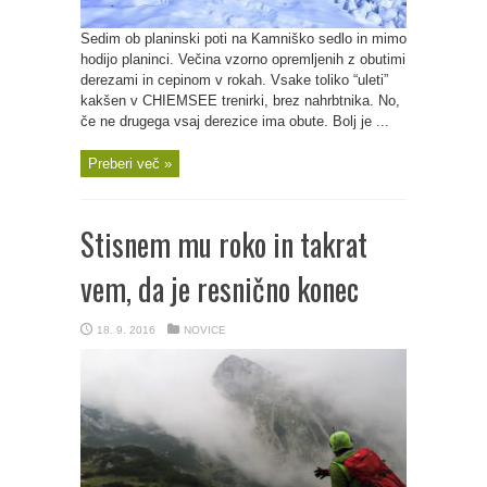
Sedim ob planinski poti na Kamniško sedlo in mimo
hodijo planinci. Večina vzorno opremljenih z obutimi
derezami in cepinom v rokah. Vsake toliko “uleti”
kakšen v CHIEMSEE trenirki, brez nahrbtnika. No,
če ne drugega vsaj derezice ima obute. Bolj je ...
Preberi več »
Stisnem mu roko in takrat
vem, da je resnično konec
18. 9. 2016
NOVICE