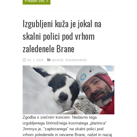
Preberi več »
Izgubljeni kuža je jokal na
skalni polici pod vrhom
zaledenele Brane
29. 1. 2022
NOVICE
,
POUDARJENO
Zgodba s srečnim koncem: Nedavno tega
izgubljenega štirinožnega kosmatega „planinca“
Jimmya je, “zaplezanega” na skalni polici pod
vrhom poledenele in nevarne Brane, našel in nazaj