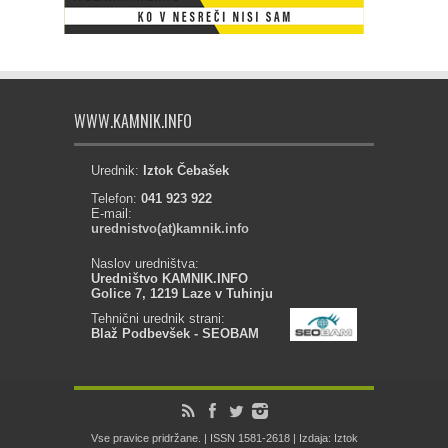
WWW.KAMNIK.INFO
Urednik:
Iztok Čebašek
Telefon:
041 923 922
E-mail:
urednistvo(at)kamnik.info
Naslov uredništva:
Uredništvo KAMNIK.INFO
Golice 7, 1219 Laze v Tuhinju
Tehnični urednik strani:
Blaž Podbevšek - SEOBAM
Vse pravice pridržane. | ISSN 1581-2618 | Izdaja: Iztok