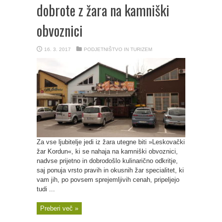
dobrote z žara na kamniški
obvoznici
16. 3. 2017
PODJETNIŠTVO IN TURIZEM
Za vse ljubitelje jedi iz žara utegne biti »Leskovački
žar Kordun«, ki se nahaja na kamniški obvoznici,
nadvse prijetno in dobrodošlo kulinarično odkritje,
saj ponuja vrsto pravih in okusnih žar specialitet, ki
vam jih, po povsem sprejemljivih cenah, pripeljejo
tudi ...
Preberi več »