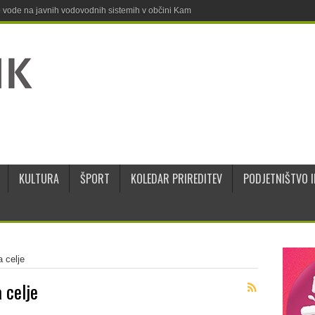
ne vode na javnih vodovodnih sistemih v občini Kamnik
KULTURA
ŠPORT
KOLEDAR PRIREDITEV
PODJETNIŠTVO I
 celje
 celje