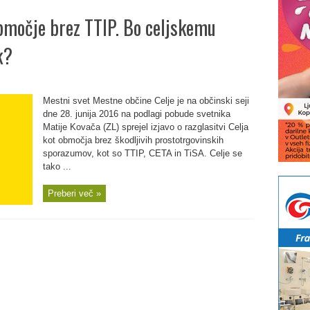
območje brez TTIP. Bo celjskemu
k?
Mestni svet Mestne občine Celje je na občinski seji
dne 28. junija 2016 na podlagi pobude svetnika
Matije Kovača (ZL) sprejel izjavo o razglasitvi Celja
kot območja brez škodljivih prostotrgovinskih
sporazumov, kot so TTIP, CETA in TiSA. Celje se
tako ...
Preberi več »