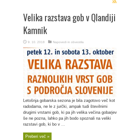
Velika razstava gob v Qlandiji
Kamnik
9. 10. 2018
Napovedi in obvestila
Letošnja gobarska sezona je bila zagotovo več kot
radodarna, ne le z jurčki, ampak tudi številnimi
drugimi vrstami gob, ki pa jih velika večina gobarjev
še ne pozna, lahko pa jih bodo spoznali na veliki
razstavi gob, ki bo v ...
Preberi več »