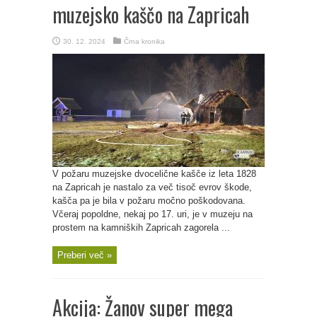
muzejsko kaščo na Zapricah
30. 12. 2024
Črna kronika
V požaru muzejske dvocelične kašče iz leta 1828
na Zapricah je nastalo za več tisoč evrov škode,
kašča pa je bila v požaru močno poškodovana.
Včeraj popoldne, nekaj po 17. uri, je v muzeju na
prostem na kamniških Zapricah zagorela ...
Preberi več »
Akcija: Žanov super mega