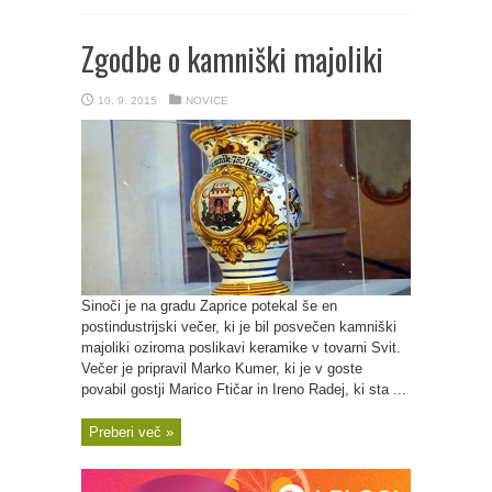
Zgodbe o kamniški majoliki
10. 9. 2015
NOVICE
Sinoči je na gradu Zaprice potekal še en
postindustrijski večer, ki je bil posvečen kamniški
majoliki oziroma poslikavi keramike v tovarni Svit.
Večer je pripravil Marko Kumer, ki je v goste
povabil gostji Marico Ftičar in Ireno Radej, ki sta ...
Preberi več »