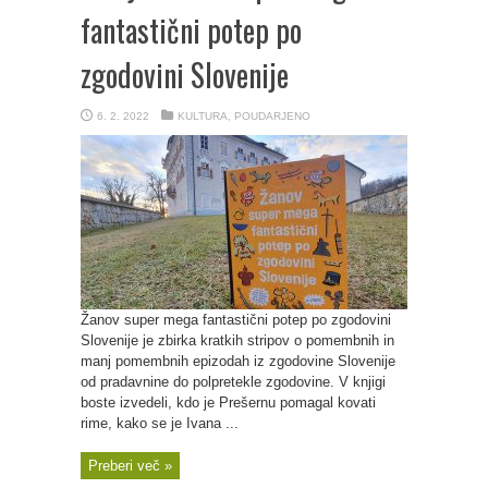
fantastični potep po
zgodovini Slovenije
6. 2. 2022
KULTURA
,
POUDARJENO
Žanov super mega fantastični potep po zgodovini
Slovenije je zbirka kratkih stripov o pomembnih in
manj pomembnih epizodah iz zgodovine Slovenije
od pradavnine do polpretekle zgodovine. V knjigi
boste izvedeli, kdo je Prešernu pomagal kovati
rime, kako se je Ivana ...
Preberi več »