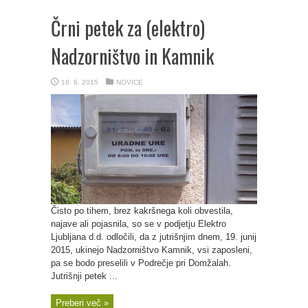
Črni petek za (elektro)
Nadzorništvo in Kamnik
18. 6. 2015
NOVICE
Čisto po tihem, brez kakršnega koli obvestila,
najave ali pojasnila, so se v podjetju Elektro
Ljubljana d.d. odločili, da z jutrišnjim dnem, 19. junij
2015, ukinejo Nadzorništvo Kamnik, vsi zaposleni,
pa se bodo preselili v Podrečje pri Domžalah.
Jutrišnji petek ...
Preberi več »