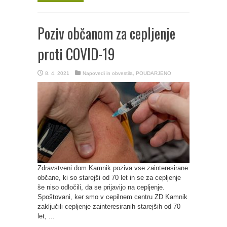
Poziv občanom za cepljenje
proti COVID-19
8. 4. 2021
Napovedi in obvestila
,
POUDARJENO
Zdravstveni dom Kamnik poziva vse zainteresirane
občane, ki so starejši od 70 let in se za cepljenje
še niso odločili, da se prijavijo na cepljenje.
Spoštovani, ker smo v cepilnem centru ZD Kamnik
zaključili cepljenje zainteresiranih starejših od 70
let, ...