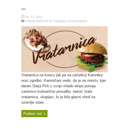
…
24. 11. 2021
PODJETNIŠTVO IN TURIZEM
,
POUDARJENO
Vratarnica na koncu (ali pa na začetku) Kamnika
nosi zgodbo. Kamničani vedo, da je na mestu, kjer
danes Darja Pirš s svojo mlado ekipo ponuja
zanimivo kulinarično ponudbo, nekoč stala
vratarnica, »kapija«, ki je bila glavni vhod na
ozemlje stare ...
Preberi več »