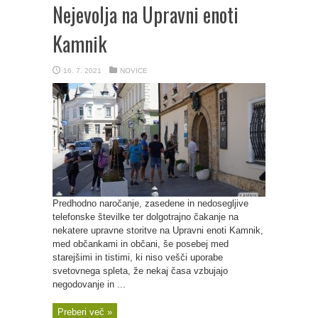
Nejevolja na Upravni enoti
Kamnik
16. 7. 2021
NOVICE
Predhodno naročanje, zasedene in nedosegljive
telefonske številke ter dolgotrajno čakanje na
nekatere upravne storitve na Upravni enoti Kamnik,
med občankami in občani, še posebej med
starejšimi in tistimi, ki niso vešči uporabe
svetovnega spleta, že nekaj časa vzbujajo
negodovanje in ...
Preberi več »