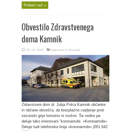
Preberi več »
Obvestilo Zdravstvenega
doma Kamnik
28. 10. 2020
Napovedi in obvestila
Zdravstveni dom dr. Julija Polca Kamnik občanke
in občane obvešča, da brezplačno cepljenje proti
sezonski gripi trenutno ni možno. Še vedno pa
deluje tako imenovani “koronamobi. »Koronamobi«
Deluje tudi telefonska linija »koronamobi« (051 642