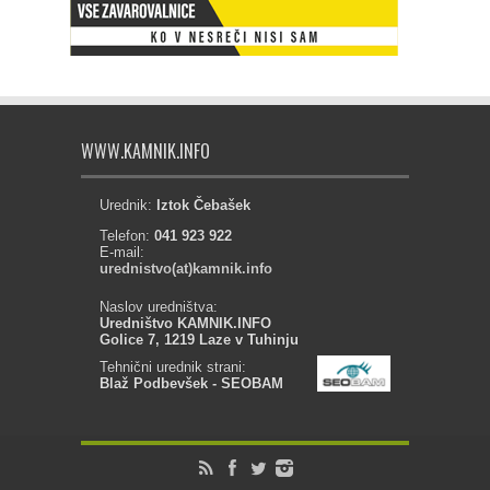
WWW.KAMNIK.INFO
Urednik:
Iztok Čebašek
Telefon:
041 923 922
E-mail:
urednistvo(at)kamnik.info
Naslov uredništva:
Uredništvo KAMNIK.INFO
Golice 7, 1219 Laze v Tuhinju
Tehnični urednik strani:
Blaž Podbevšek - SEOBAM