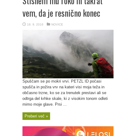
Stisnem mu roko in takrat
vem, da je resnično konec
18. 9. 2016
NOVICE
Spuščam se po mokri vrvi. PETZL ID počasi
spušča in požira vrv na kateri visi moja teža in
občasno trzne, ko se za trenutek prestavi ali se
odtrga del krhke skale, ki z visokim tonom odleti
mimo moje glave. Prsi ...
Preberi več »