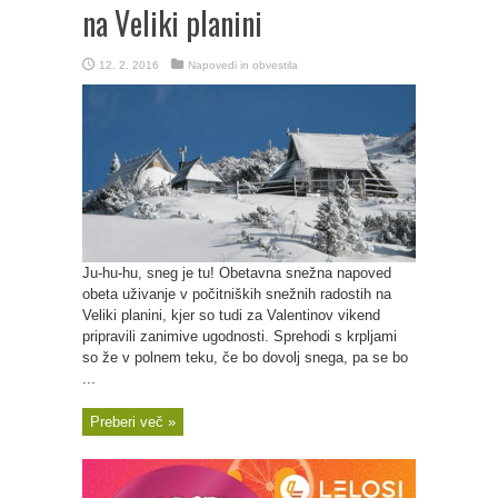
na Veliki planini
12. 2. 2016
Napovedi in obvestila
Ju-hu-hu, sneg je tu! Obetavna snežna napoved
obeta uživanje v počitniških snežnih radostih na
Veliki planini, kjer so tudi za Valentinov vikend
pripravili zanimive ugodnosti. Sprehodi s krpljami
so že v polnem teku, če bo dovolj snega, pa se bo
...
Preberi več »