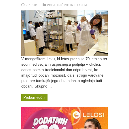
9. 1. 2016
PODJETNIŠTVO IN TURIZEM
V mengeškem Leku, ki letos praznuje 70 letnico ter
sodi med večja in uspešnejša podjetja v okolici,
danes poteka tradicionalni dan odprtih vrat, ko
imajo tudi občani možnost, da si strogo varovane
prostore tamkajšnjega obrata lahko ogledajo tudi
občani. Skupno ...
Preberi več »