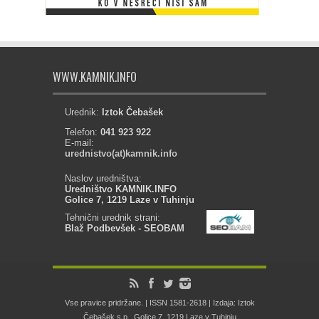
WWW.KAMNIK.INFO
Urednik:
Iztok Čebašek
Telefon:
041 923 922
E-mail:
urednistvo(at)kamnik.info
Naslov uredništva:
Uredništvo KAMNIK.INFO
Golice 7, 1219 Laze v Tuhinju
Tehnični urednik strani:
Blaž Podbevšek - SEOBAM
Vse pravice pridržane. | ISSN 1581-2618 | Izdaja: Iztok
Čebašek s.p., Golice 7, 1219 Laze v Tuhinju