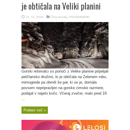
je obtičala na Veliki planini
14. 12. 2019
Črna kronika
,
POUDARJENO
Gorski reševalci so ponoči z Velike planine pripeljali
petčlansko družino, ki je obtičala na Zelenem robu,
mimogrede pa obrnili še par, ki se je, domala
povsem nepripravljen na gorske zimske razmere,
podajal v najeto kočo. Včeraj zvečer, malo pred 19.
...
Preberi več »