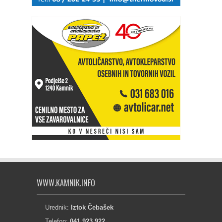
WWW.KAMNIK.INFO
Urednik:
Iztok Čebašek
Telefon:
041 923 922