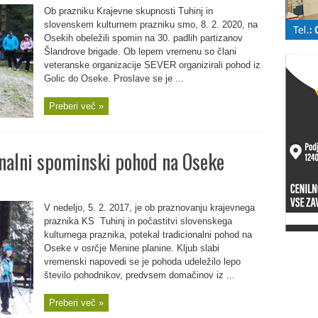
Ob prazniku Krajevne skupnosti Tuhinj in
slovenskem kulturnem prazniku smo, 8. 2. 2020, na
Osekih obeležili spomin na 30. padlih partizanov
Šlandrove brigade. Ob lepem vremenu so člani
veteranske organizacije SEVER organizirali pohod iz
Golic do Oseke. Proslave se je ...
Preberi več »
nalni spominski pohod na Oseke
V nedeljo, 5. 2. 2017, je ob praznovanju krajevnega
praznika KS Tuhinj in počastitvi slovenskega
kulturnega praznika, potekal tradicionalni pohod na
Oseke v osrčje Menine planine. Kljub slabi
vremenski napovedi se je pohoda udeležilo lepo
število pohodnikov, predvsem domačinov iz ...
Preberi več »