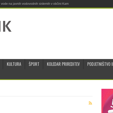
ne vode na javnih vodovodnih sistemih v občini Kamnik
KULTURA
ŠPORT
KOLEDAR PRIREDITEV
PODJETNIŠTVO I