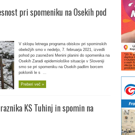
esnost pri spomeniku na Osekih pod
V sklopu letnega programa obiskov pri spominskih
obeležjih smo v nedeljo, 7. februarja 2021, izvedli
pohod po zasneženi Menini planini do spomenika na
Osekih Zaradi epidemiološke situacije v Sloveniji
smo se pri spomeniku na Osekih padlim borcem
poklonili le s ...
Preberi več »
raznika KS Tuhinj in spomin na