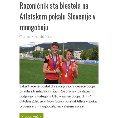
Rozoničnik sta blestela na
Atletskem pokalu Slovenije v
mnogoboju
6. 10. 2020
ŠPORT
Jaka Hace je postal državni prvak v deseteroboju
pri mlajših mladincih, Žan Rozoničnik pa državni
podprvak v kategoriji U16 v osmeroboju. 3. in 4.
oktobra 2020 je v Novi Gorici potekal Atletski pokal
Slovenije v mnogobojih, na katerem so se ...
Preberi več »