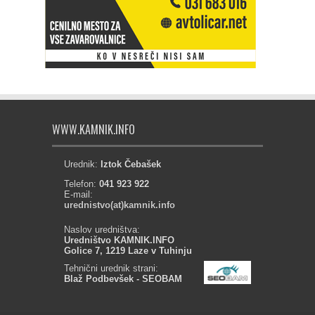
WWW.KAMNIK.INFO
Urednik:
Iztok Čebašek
Telefon:
041 923 922
E-mail:
urednistvo(at)kamnik.info
Naslov uredništva:
Uredništvo KAMNIK.INFO
Golice 7, 1219 Laze v Tuhinju
Tehnični urednik strani:
Blaž Podbevšek - SEOBAM