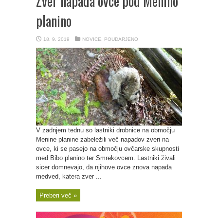
Zver napada ovce pod Menino
planino
18. 9. 2019
NOVICE
,
POUDARJENO
V zadnjem tednu so lastniki drobnice na območju
Menine planine zabeležili več napadov zveri na
ovce, ki se pasejo na območju ovčarske skupnosti
med Bibo planino ter Smrekovcem. Lastniki živali
sicer domnevajo, da njihove ovce znova napada
medved, katera zver ...
Preberi več »