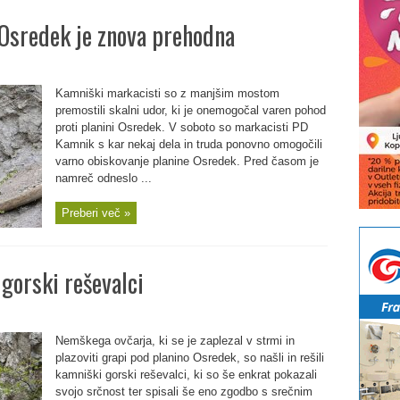
 Osredek je znova prehodna
Kamniški markacisti so z manjšim mostom
premostili skalni udor, ki je onemogočal varen pohod
proti planini Osredek. V soboto so markacisti PD
Kamnik s kar nekaj dela in truda ponovno omogočili
varno obiskovanje planine Osredek. Pred časom je
namreč odneslo ...
Preberi več »
 gorski reševalci
Nemškega ovčarja, ki se je zaplezal v strmi in
plazoviti grapi pod planino Osredek, so našli in rešili
kamniški gorski reševalci, ki so še enkrat pokazali
svojo srčnost ter spisali še eno zgodbo s srečnim