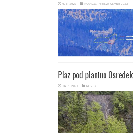
6. 8. 2023
NOVICE
,
Poplave Kamnik 2023
Plaz pod planino Osrede
16. 6. 2021
NOVICE