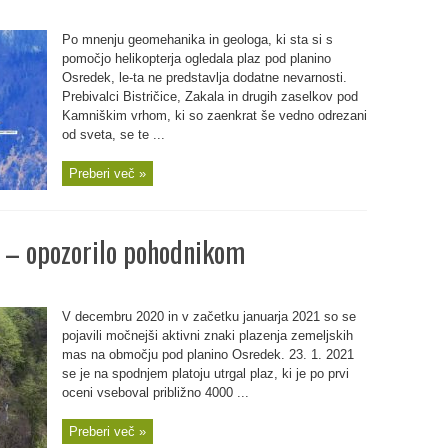
Po mnenju geomehanika in geologa, ki sta si s
pomočjo helikopterja ogledala plaz pod planino
Osredek, le-ta ne predstavlja dodatne nevarnosti.
Prebivalci Bistričice, Zakala in drugih zaselkov pod
Kamniškim vrhom, ki so zaenkrat še vedno odrezani
od sveta, se te ...
Preberi več »
k – opozorilo pohodnikom
V decembru 2020 in v začetku januarja 2021 so se
pojavili močnejši aktivni znaki plazenja zemeljskih
mas na območju pod planino Osredek. 23. 1. 2021
se je na spodnjem platoju utrgal plaz, ki je po prvi
oceni vseboval približno 4000 ...
Preberi več »