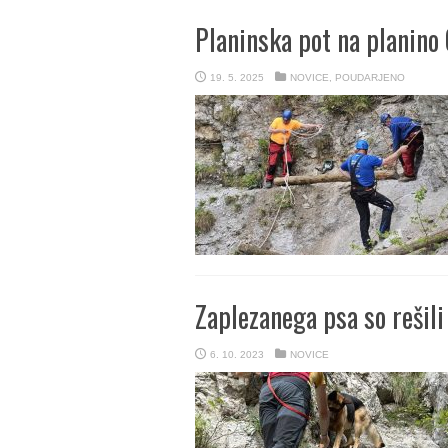
Planinska pot na planino
19. 5. 2025
NOVICE
,
POUDARJENO
Zaplezanega psa so rešili
6. 10. 2023
NOVICE