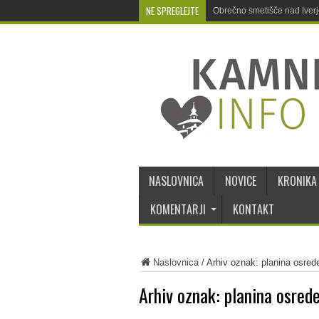
NE SPREGLEJTE
Obrečno smetišče nad Iver
NASLOVNICA
NOVICE
KRONIKA
KOMENTARJI
KONTAKT
Naslovnica
/
Arhiv oznak: planina osred
Arhiv oznak:
planina osred