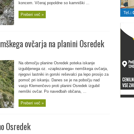
koncem. Včeraj popoldne so kamniški ...
Preberi več »
mškega ovčarja na planini Osredek
Na območju planine Osredek poteka iskanje
izgubljenega oz. »zaplezanega« nemškega ovčarja,
njegovi lastniki in gorski reševalci pa lepo prosijo za
pomoč pri iskanju. Danes se je na pobočju nad
vasjo Klemenčevo proti planini Osredek izgubil
nemški ovčar. Po navedbah občana, ...
Preberi več »
no Osredek