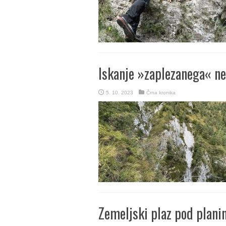
Iskanje »zaplezanega« ne
5. 10. 2023
Črna kronika
Zemeljski plaz pod plani