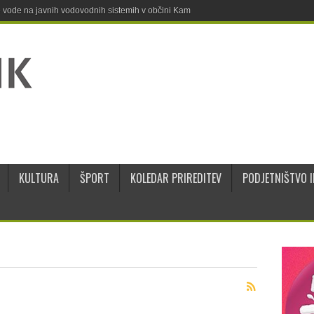
ne vode na javnih vodovodnih sistemih v občini Kamnik
KULTURA
ŠPORT
KOLEDAR PRIREDITEV
PODJETNIŠTVO I