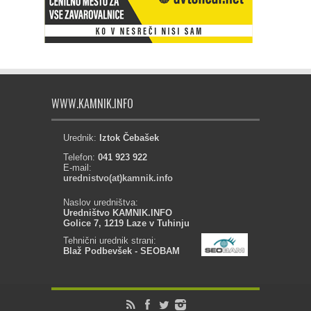
WWW.KAMNIK.INFO
Urednik:
Iztok Čebašek
Telefon:
041 923 922
E-mail:
urednistvo(at)kamnik.info
Naslov uredništva:
Uredništvo KAMNIK.INFO
Golice 7, 1219 Laze v Tuhinju
Tehnični urednik strani:
Blaž Podbevšek - SEOBAM