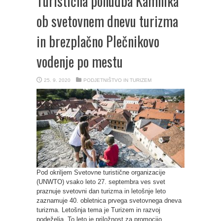
Turistična ponudba Kamnika
ob svetovnem dnevu turizma
in brezplačno Plečnikovo
vodenje po mestu
25. 9. 2020
PODJETNIŠTVO IN TURIZEM
Pod okriljem Svetovne turistične organizacije
(UNWTO) vsako leto 27. septembra ves svet
praznuje svetovni dan turizma in letošnje leto
zaznamuje 40. obletnica prvega svetovnega dneva
turizma. Letošnja tema je Turizem in razvoj
podeželja. To leto je priložnost za promocijo