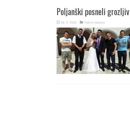
Poljanški posneli grozlj
24. 5. 2015
Trači in tračnice