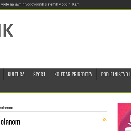
ne vode na javnih vodovodnih sistemih v občini Kamnik
KULTURA
ŠPORT
KOLEDAR PRIREDITEV
PODJETNIŠTVO I
jčolanom
čolanom