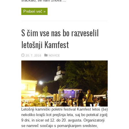
sračkalo, se nam znova ...
Preberi več »
S čim vse nas bo razveselil
letošnji Kamfest
20. 7. 2016
NOVICE
Letošnji kamniški poletni festival Kamfest letos (še)
nekoliko krajši kot prejšnja leta, saj bo potekal zgolj
9 dni, in sicer od 12. do 20. avgusta. Organizatorji
se namreč soočajo s pomanjkanjem sredstev,