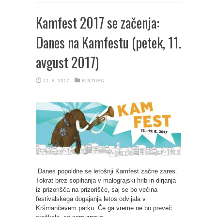
Kamfest 2017 se začenja:
Danes na Kamfestu (petek, 11.
avgust 2017)
11. 8. 2017
KULTURA
Danes popoldne se letošnji Kamfest začne zares.
Tokrat brez sopihanja v malograjski hrib in dirjanja
iz prizorišča na prizorišče, saj se bo večina
festivalskega dogajanja letos odvijala v
Kršmančevem parku. Če ga vreme ne bo preveč