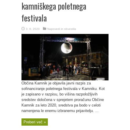
kamniškega poletnega
festivala
3. 6. 2020
Napovedi in obvestila
Občina Kamnik je objavila javni razpis za
sofinanciranje poletnega festivala v Kamniku. Kot
je zapisano v razpisu, bo višina razpoložljivih
sredstev določena v sprejetem proračunu Občine
Kamnik za leto 2020, sredstva pa bodo v celoti
namenjena le enemu izbranemu prijavitelju. ...
Preberi več »