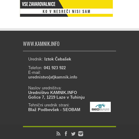
WWW.KAMNIK.INFO
Urednik:
Iztok Čebašek
Telefon:
041 923 922
E-mail:
urednistvo(at)kamnik.info
Naslov uredništva:
Uredništvo KAMNIK.INFO
Golice 7, 1219 Laze v Tuhinju
Tehnični urednik strani:
Blaž Podbevšek - SEOBAM