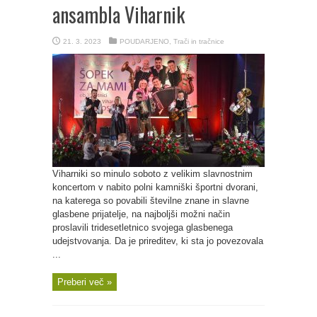
ansambla Viharnik
21. 3. 2023
POUDARJENO
,
Trači in tračnice
Viharniki so minulo soboto z velikim slavnostnim
koncertom v nabito polni kamniški športni dvorani,
na katerega so povabili številne znane in slavne
glasbene prijatelje, na najboljši možni način
proslavili tridesetletnico svojega glasbenega
udejstvovanja. Da je prireditev, ki sta jo povezovala
...
Preberi več »