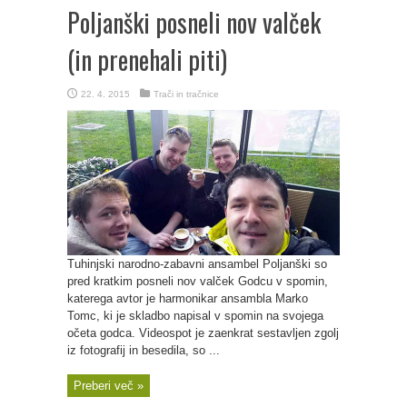
Poljanški posneli nov valček
(in prenehali piti)
22. 4. 2015
Trači in tračnice
Tuhinjski narodno-zabavni ansambel Poljanški so
pred kratkim posneli nov valček Godcu v spomin,
katerega avtor je harmonikar ansambla Marko
Tomc, ki je skladbo napisal v spomin na svojega
očeta godca. Videospot je zaenkrat sestavljen zgolj
iz fotografij in besedila, so ...
Preberi več »