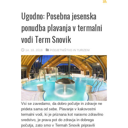
Ugodno: Posebna jesenska
ponudba plavanja v termalni
vodi Term Snovik
14. 10. 2016
PODJETNIŠTVO IN TURIZEM
Vsi se zavedamo, da dobro počutje in zdravje ne
prideta sama od sebe. Plavanje v kakovostni
termalni vodi, ki je priznana kot naravno zdravilno
sredstvo, je prava pot do zdravja in dobrega
počutja, zato smo v Termah Snovik pripravili