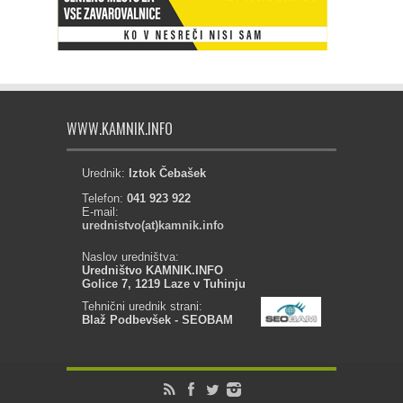
WWW.KAMNIK.INFO
Urednik:
Iztok Čebašek
Telefon:
041 923 922
E-mail:
urednistvo(at)kamnik.info
Naslov uredništva:
Uredništvo KAMNIK.INFO
Golice 7, 1219 Laze v Tuhinju
Tehnični urednik strani:
Blaž Podbevšek - SEOBAM