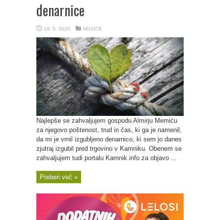
denarnice
18. 5. 2020
NOVICE
Najlepše se zahvaljujem gospodu Almirju Memiću
za njegovo poštenost, trud in čas, ki ga je namenil,
da mi je vrnil izgubljeno denarnico, ki sem jo danes
zjutraj izgubil pred trgovino v Kamniku. Obenem se
zahvaljujem tudi portalu Kamnik.info za objavo ...
Preberi več »