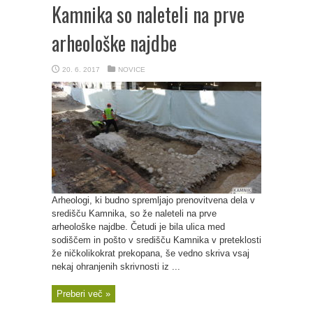
Kamnika so naleteli na prve
arheološke najdbe
20. 6. 2017
NOVICE
Arheologi, ki budno spremljajo prenovitvena dela v
središču Kamnika, so že naleteli na prve
arheološke najdbe. Četudi je bila ulica med
sodiščem in pošto v središču Kamnika v preteklosti
že ničkolikokrat prekopana, še vedno skriva vsaj
nekaj ohranjenih skrivnosti iz ...
Preberi več »