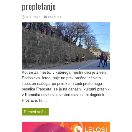
prepletanje
8. 2. 2022
KULTURA
Kot se za mesto, v katerega mestni ulici je živela
Podbojeva Jerca, baje ne prav srečno izživeta
ljubezen našega, po priimku in čudi prešernega
pesnika Franceta, se je na današnji kulturni praznik
v Kamniku odvil svojevrsten slavnostni dogodek.
Proslava, ki ...
Preberi več »