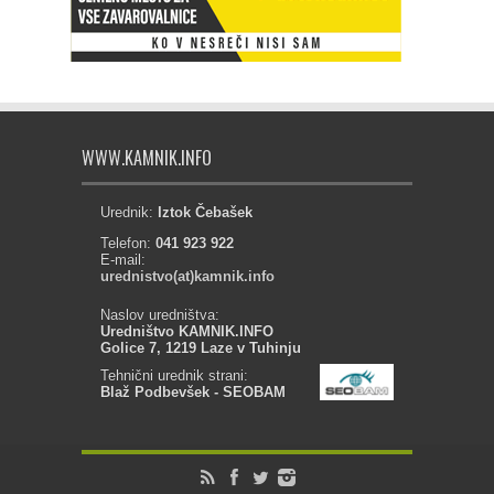
WWW.KAMNIK.INFO
Urednik:
Iztok Čebašek
Telefon:
041 923 922
E-mail:
urednistvo(at)kamnik.info
Naslov uredništva:
Uredništvo KAMNIK.INFO
Golice 7, 1219 Laze v Tuhinju
Tehnični urednik strani:
Blaž Podbevšek - SEOBAM