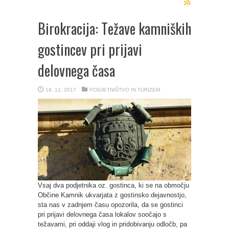
Birokracija: Težave kamniških
gostincev pri prijavi
delovnega časa
19. 12. 2017
PODJETNIŠTVO IN TURIZEM
Vsaj dva podjetnika oz. gostinca, ki se na območju
Občine Kamnik ukvarjata z gostinsko dejavnostjo,
sta nas v zadnjem času opozorila, da se gostinci
pri prijavi delovnega časa lokalov soočajo s
težavami, pri oddaji vlog in pridobivanju odločb, pa