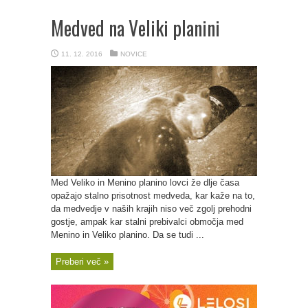
Medved na Veliki planini
11. 12. 2016
NOVICE
Med Veliko in Menino planino lovci že dlje časa
opažajo stalno prisotnost medveda, kar kaže na to,
da medvedje v naših krajih niso več zgolj prehodni
gostje, ampak kar stalni prebivalci območja med
Menino in Veliko planino. Da se tudi ...
Preberi več »