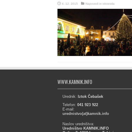
4. 12. 2015
Napovedi in obvestila
WWW.KAMNIK.INFO
Urednik:
Iztok Čebašek
Telefon:
041 923 922
E-mail:
urednistvo(at)kamnik.info
Naslov uredništva:
Uredništvo KAMNIK.INFO