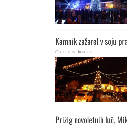
Kamnik zažarel v soju pra
4. 12. 2015
NOVICE
Prižig novoletnih luč, Mi