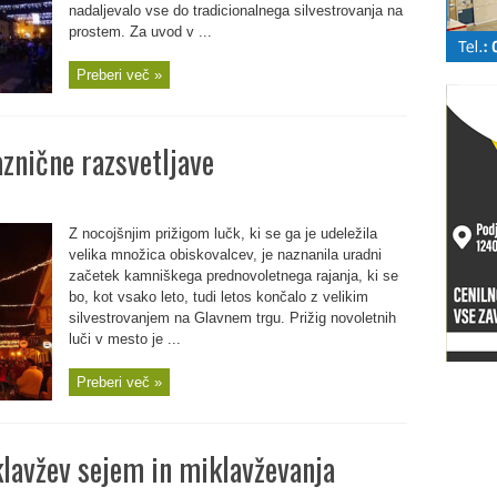
nadaljevalo vse do tradicionalnega silvestrovanja na
prostem. Za uvod v ...
Preberi več »
znične razsvetljave
Z nocojšnjim prižigom lučk, ki se ga je udeležila
velika množica obiskovalcev, je naznanila uradni
začetek kamniškega prednovoletnega rajanja, ki se
bo, kot vsako leto, tudi letos končalo z velikim
silvestrovanjem na Glavnem trgu. Prižig novoletnih
luči v mesto je ...
Preberi več »
klavžev sejem in miklavževanja