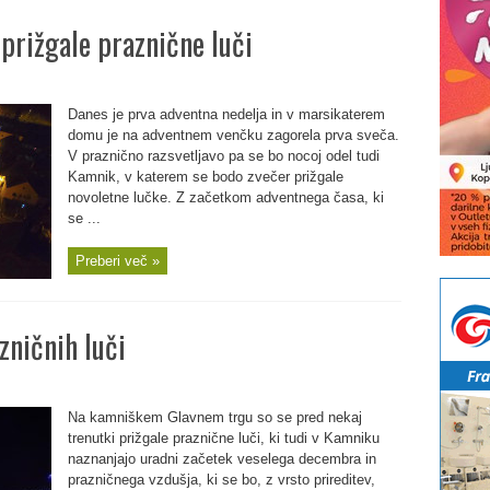
prižgale praznične luči
Danes je prva adventna nedelja in v marsikaterem
domu je na adventnem venčku zagorela prva sveča.
V praznično razsvetljavo pa se bo nocoj odel tudi
Kamnik, v katerem se bodo zvečer prižgale
novoletne lučke. Z začetkom adventnega časa, ki
se ...
Preberi več »
zničnih luči
Na kamniškem Glavnem trgu so se pred nekaj
trenutki prižgale praznične luči, ki tudi v Kamniku
naznanjajo uradni začetek veselega decembra in
prazničnega vzdušja, ki se bo, z vrsto prireditev,