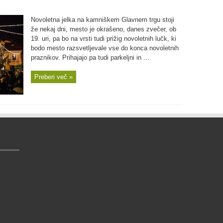
Novoletna jelka na kamniškem Glavnem trgu stoji
že nekaj dni, mesto je okrašeno, danes zvečer, ob
19. uri, pa bo na vrsti tudi prižig novoletnih lučk, ki
bodo mesto razsvetljevale vse do konca novoletnih
praznikov. Prihajajo pa tudi parkeljni in ...
Preberi več »