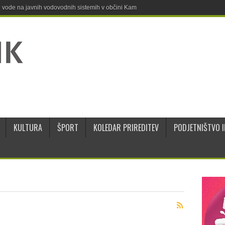
ne vode na javnih vodovodnih sistemih v občini Kamnik
KULTURA
ŠPORT
KOLEDAR PRIREDITEV
PODJETNIŠTVO I