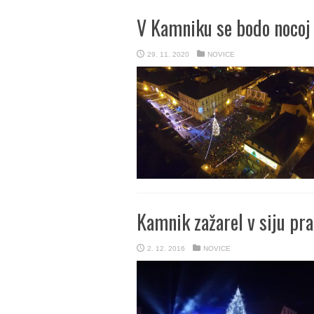
V Kamniku se bodo nocoj 
29. 11. 2020
NOVICE
Kamnik zažarel v siju pra
2. 12. 2016
NOVICE