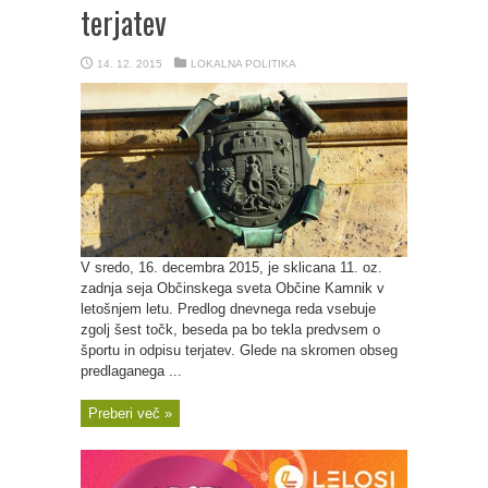
terjatev
14. 12. 2015
LOKALNA POLITIKA
V sredo, 16. decembra 2015, je sklicana 11. oz.
zadnja seja Občinskega sveta Občine Kamnik v
letošnjem letu. Predlog dnevnega reda vsebuje
zgolj šest točk, beseda pa bo tekla predvsem o
športu in odpisu terjatev. Glede na skromen obseg
predlaganega ...
Preberi več »