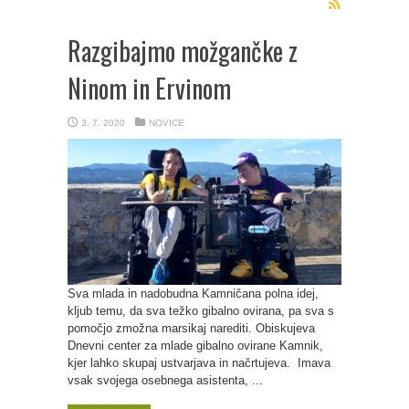
Razgibajmo možgančke z
Ninom in Ervinom
3. 7. 2020
NOVICE
Sva mlada in nadobudna Kamničana polna idej,
kljub temu, da sva težko gibalno ovirana, pa sva s
pomočjo zmožna marsikaj narediti. Obiskujeva
Dnevni center za mlade gibalno ovirane Kamnik,
kjer lahko skupaj ustvarjava in načrtujeva. Imava
vsak svojega osebnega asistenta, ...