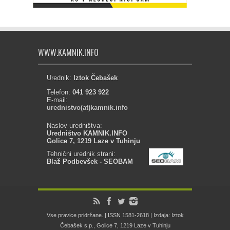
WWW.KAMNIK.INFO
Urednik:
Iztok Čebašek
Telefon:
041 923 922
E-mail:
urednistvo(at)kamnik.info
Naslov uredništva:
Uredništvo KAMNIK.INFO
Golice 7, 1219 Laze v Tuhinju
Tehnični urednik strani:
Blaž Podbevšek - SEOBAM
Vse pravice pridržane. | ISSN 1581-2618 | Izdaja: Iztok
Čebašek s.p., Golice 7, 1219 Laze v Tuhinju