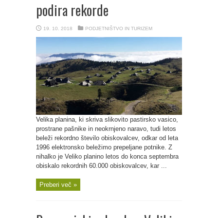
podira rekorde
19. 10. 2018
PODJETNIŠTVO IN TURIZEM
Velika planina, ki skriva slikovito pastirsko vasico,
prostrane pašnike in neokrnjeno naravo, tudi letos
beleži rekordno število obiskovalcev, odkar od leta
1996 elektronsko beležimo prepeljane potnike. Z
nihalko je Veliko planino letos do konca septembra
obiskalo rekordnih 60.000 obiskovalcev, kar ...
Preberi več »