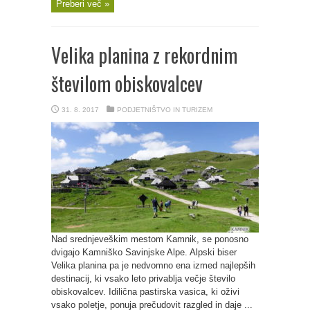
Preberi več »
Velika planina z rekordnim
številom obiskovalcev
31. 8. 2017
PODJETNIŠTVO IN TURIZEM
Nad srednjeveškim mestom Kamnik, se ponosno
dvigajo Kamniško Savinjske Alpe. Alpski biser
Velika planina pa je nedvomno ena izmed najlepših
destinacij, ki vsako leto privablja večje število
obiskovalcev. Idilična pastirska vasica, ki oživi
vsako poletje, ponuja prečudovit razgled in daje ...