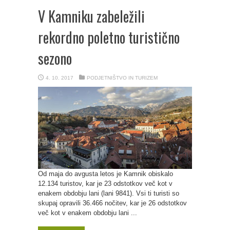
V Kamniku zabeležili
rekordno poletno turistično
sezono
4. 10. 2017
PODJETNIŠTVO IN TURIZEM
Od maja do avgusta letos je Kamnik obiskalo
12.134 turistov, kar je 23 odstotkov več kot v
enakem obdobju lani (lani 9841). Vsi ti turisti so
skupaj opravili 36.466 nočitev, kar je 26 odstotkov
več kot v enakem obdobju lani ...