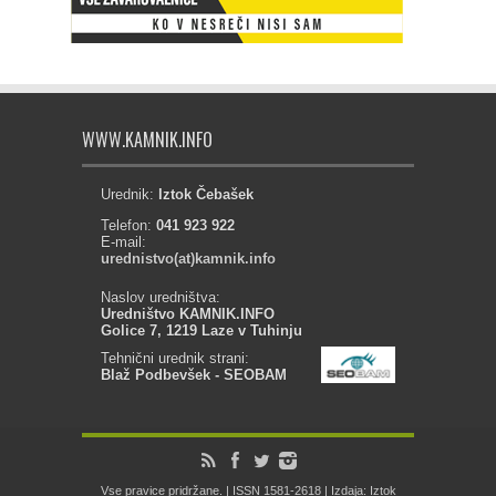
WWW.KAMNIK.INFO
Urednik:
Iztok Čebašek
Telefon:
041 923 922
E-mail:
urednistvo(at)kamnik.info
Naslov uredništva:
Uredništvo KAMNIK.INFO
Golice 7, 1219 Laze v Tuhinju
Tehnični urednik strani:
Blaž Podbevšek - SEOBAM
Vse pravice pridržane. | ISSN 1581-2618 | Izdaja: Iztok