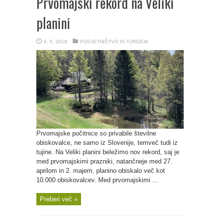
Prvomajski rekord na Veliki
planini
4. 5. 2018
PODJETNIŠTVO IN TURIZEM
Prvomajske počitnice so privabile številne
obiskovalce, ne samo iz Slovenije, temveč tudi iz
tujine. Na Veliki planini beležimo nov rekord, saj je
med prvomajskimi prazniki, natančneje med 27.
aprilom in 2. majem, planino obiskalo več kot
10.000 obiskovalcev. Med prvomajskimi ...
Preberi več »