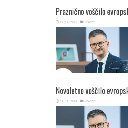
Praznično voščilo evrops
22. 12. 2025
NOVICE
Novoletno voščilo evrops
19. 12. 2024
NOVICE