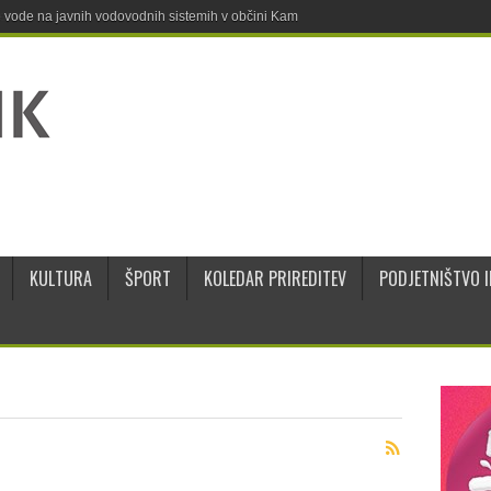
ne vode na javnih vodovodnih sistemih v občini Kamnik
KULTURA
ŠPORT
KOLEDAR PRIREDITEV
PODJETNIŠTVO I