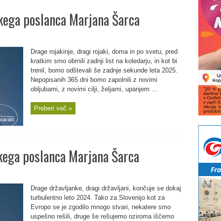
kega poslanca Marjana Šarca
Drage rojakinje, dragi rojaki, doma in po svetu, pred
kratkim smo obrnili zadnji list na koledarju, in kot bi
trenil, bomo odštevali še zadnje sekunde leta 2025.
Nepopisanih 365 dni bomo zapolnili z novimi
obljubami, z novimi cilji, željami, upanjem ...
Preberi več »
kega poslanca Marjana Šarca
Drage državljanke, dragi državljani, končuje se dokaj
turbulentno leto 2024. Tako za Slovenijo kot za
Evropo se je zgodilo mnogo stvari, nekatere smo
uspešno rešili, druge še rešujemo oziroma iščemo