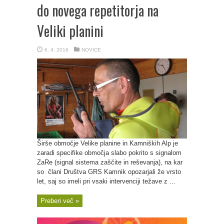
do novega repetitorja na
Veliki planini
6. 4. 2016
NOVICE
Širše območje Velike planine in Kamniških Alp je
zaradi specifike območja slabo pokrito s signalom
ZaRe (signal sistema zaščite in reševanja), na kar
so člani Društva GRS Kamnik opozarjali že vrsto
let, saj so imeli pri vsaki intervenciji težave z ...
Preberi več »