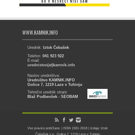
WWW.KAMNIK.INFO
Urednik:
Iztok Čebašek
Telefon:
041 923 922
E-mail:
urednistvo(at)kamnik.info
Naslov uredništva:
Uredništvo KAMNIK.INFO
Golice 7, 1219 Laze v Tuhinju
Tehnični urednik strani:
Blaž Podbevšek - SEOBAM
Vse pravice pridržane. | ISSN 1581-2618 | Izdaja: Iztok
Čebašek s.p., Golice 7, 1219 Laze v Tuhinju