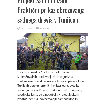
Projekt Sadni mozaik:
Praktični prikaz obrezovanja
sadnega drevja v Tunjicah
28. 2. 2015
NOVICE
V okviru projekta Sadni mozaik, ciklusu
izobraževalnih predavanj, ki jih organizira
Sadjarsko-vrtnarsko društvo Tunjice, je dopoldne v
Tunjicah potekal praktični prikaz obrezovanja
sadnega drevja Projekt Sadni mozaik je namenjen
spodbujanju razvoja podeželja v predalpskem
prostoru ter tudi povečevanju samooskrbe in ...